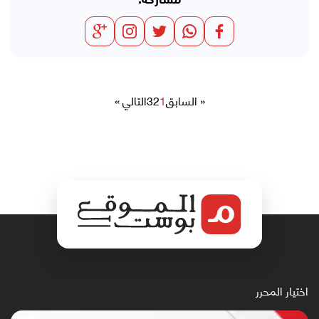
مشاركة:
« السابق
1
2
3
التالي »
اختيار المحرر