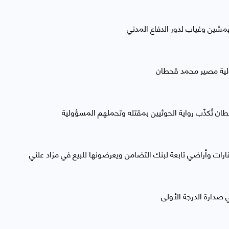
همشين وغياب لدور الدفاع المدني
لية مصير محمد قحطان
ان تُكذّب رواية الحوثيين بمقتله وتحملهم المسؤولية
ارات وأراضي تابعة لبنك التضامن ويعرضونها للبيع في مزاد علني
 صدارة الدرجة الأولى