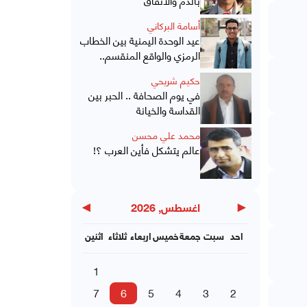
أسامة البركاني
عيد الوحدة اليمنية بين الخطاب
الرمزي والواقع المنقسم..
حكيم شريحي
في يوم الصحافة .. الحبر بين
القداسة والخيانة
محمد علي محسن
عالم يتشكل فأين العرب ؟!
▶
◀
اغسطس, 2026
احد
سبت
جمعة
خميس
اربعاء
ثلاثاء
اثنين
1
7
6
5
4
3
2