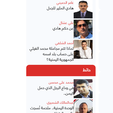
عامر الدميني
هادي المثير للجدل
علي عشال
عن حكم هادي
أحمد الشلفي
لماذا تتم مجاملة محمد الغيثي
على حساب بلد اسمه
الجمهورية اليمنية؟
حائط
محمد علي محسن
في وداع الرجل الذي حمل
اليمن..
عبدالمالك الشميري
الوحدة اليمنية.. ملحمة نُسجت
بالدم والاتفاق