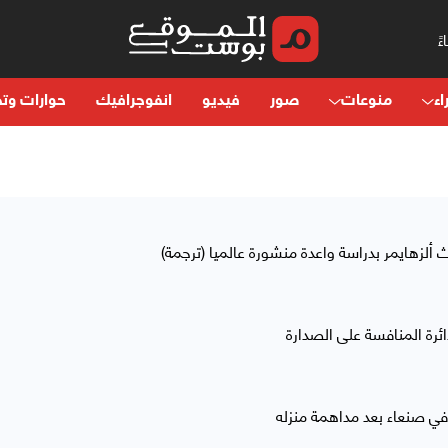
اء
منوعات
صور
فيديو
انفوجرافيك
حوارات وتح
ألزهايمر بدراسة واعدة منشورة عالميا (ترجمة)
رة المنافسة على الصدارة
ي صنعاء بعد مداهمة منزله