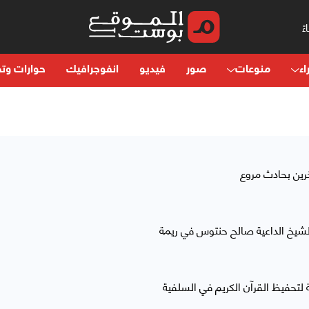
اء
منوعات
صور
فيديو
انفوجرافيك
حوارات وتح
الشيخ الداعية صالح حنتوس في ريمة
ة لتحفيظ القرآن الكريم في السلفية