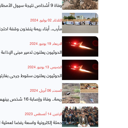
وفاة 9 أشخاص نتيجة سيول الأمطار في اليمن وتهدم 430 منزلاً بريمة
الثلاثاء, 02 يوليو, 2024
مأرب.. أبناء ريمة ينفذون وقفة احت
الاربعاء, 19 يونيو, 2024
الحوثيون يعلنون تدمير مبنى الإذاعة
الخميس, 13 يونيو, 2024
الحوثيون يعلنون سقوط جرحى بغارتي
السبت, 06 أبريل, 2024
ريمة.. وفاة وإصابة 16 شخص بينهم طفل في حادث مروري بالجعفرية
الإثنين, 14 أغسطس, 2023
حملة إلكترونية واسعة رفضا لعملية ا