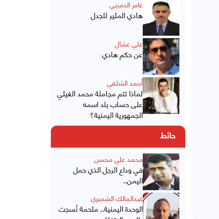
عامر الدميني
هادي المثير للجدل
علي عشال
عن حكم هادي
أحمد الشلفي
لماذا تتم مجاملة محمد الغيثي
على حساب بلد اسمه
الجمهورية اليمنية؟
حائط
محمد علي محسن
في وداع الرجل الذي حمل
اليمن..
عبدالمالك الشميري
الوحدة اليمنية.. ملحمة نُسجت
بالدم والاتفاق