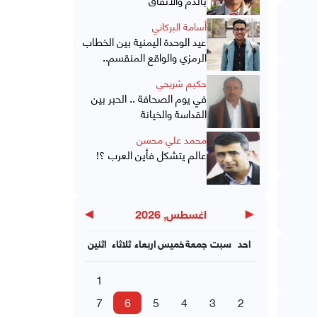
أسامة البركاني
عيد الوحدة اليمنية بين الخطاب
الرمزي والواقع المنقسم..
حكيم شريحي
في يوم الصحافة .. الحبر بين
القداسة والخيانة
محمد علي محسن
عالم يتشكل فأين العرب ؟!
▶
◀
اغسطس, 2026
احد
سبت
جمعة
خميس
اربعاء
ثلاثاء
اثنين
1
7
6
5
4
3
2