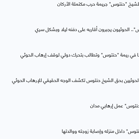
للشيخ "حنتوس" جريمة حرب مكتملة الأركان
س".. الحوثيون يجبرون أقاربه على دفنه ليلا وبشكل سري
ا في ريمة "حنتوس" وتطالب بتحرك دولي لوقف إرهاب الحوثي
الحوثيين بحق الشيخ حنتوس تكشف الوجه الحقيقي للإرهاب الحوثي
حنتوس" عمل إرهابي مدان
توس" داخل منزله وإصابة زوجته ووالدتها