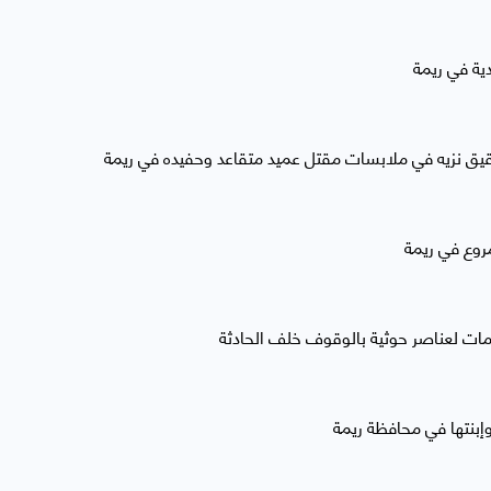
ية في ريمة
قيق نزيه في ملابسات مقتل عميد متقاعد وحفيده في ريمة
روع في ريمة
مات لعناصر حوثية بالوقوف خلف الحادثة
إبنتها في محافظة ريمة