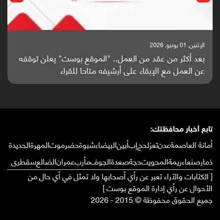
الإثنين, 01 يونيو, 2026
بعد أكثر من عقد من العمل.. "الموقع بوست" يعلن توقفه
عن العمل مع الإبقاء على أرشيفه متاحا للقراء
تابع أخبار محافظتك:
أمانة العاصمة
عدن
تعز
لحج
إب
أبين
البيضاء
شبوة
حضرموت
المهرة
الحديدة
ذمار
صنعاء
ريمة
المحويت
حجة
صعدة
الجوف
مأرب
عمران
الضالع
سقطرى
[ الكتابات والآراء تعبر عن رأي أصحابها ولا تمثل في أي حال من
الأحوال عن رأي إدارة الموقع بوست ]
جميع الحقوق محفوظة © 2015 - 2026