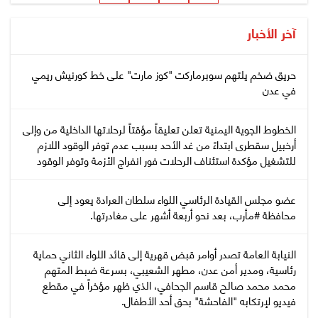
آخر الأخبار
حريق ضخم يلتهم سوبرماركت "كوز مارت" على خط كورنيش ريمي
في عدن
الخطوط الجوية اليمنية تعلن تعليقاً مؤقتاً لرحلاتها الداخلية من وإلى
أرخبيل سقطرى ابتداءً من غد الأحد بسبب عدم توفر الوقود اللازم
للتشغيل مؤكدة استئناف الرحلات فور انفراج الأزمة وتوفر الوقود
عضو مجلس القيادة الرئاسي اللواء سلطان العرادة يعود إلى
محافظة #مأرب، بعد نحو أربعة أشهر على مغادرتها.
النيابة العامة تصدر أوامر قبض قهرية إلى قائد اللواء الثاني حماية
رئاسية، ومدير أمن عدن، مطهر الشعيبي، بسرعة ضبط المتهم
محمد محمد صالح قاسم الجحافي، الذي ظهر مؤخراً في مقطع
فيديو لإرتكابه "الفاحشة" بحق أحد الأطفال.