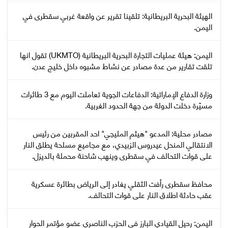
‏الهيئة البحرية البريطانية: تلقينا تقرير عن واقعة غربي سقطرى في
اليمن.
اليمن: هيئة عمليات التجارة البحرية البريطانية (UKMTO) تقول انها
تلقت تقارير من عدة مصادر عن نشاط مشبوه داخل خليج عدن.
وزارة الدفاع الإماراتية: الدفاعات الجوية تعاملت اليوم مع 3 طائرات
مسيّرة دخلت الدولة من جهة الحدود الغربية.
مصادر محلية: المدعو "هيثم المليجي" احد المقربين من رئيس
الانتقالي المنحل عيدروس الزبيدي، مع مجاميع مسلحة يطلق النار
على قوات التحالف في سقطرى وينهب شاحنة محملة بالديزل.
محافظ سقطرى رأفت الثقلي يغادر إلى الرياض بطائرة عسكرية
عقب حادثة اطلاق النار على قوات التحالف.
اليمن: رحيل القيادي البارز في الحزب الناصري عضو مؤتمر الحوار