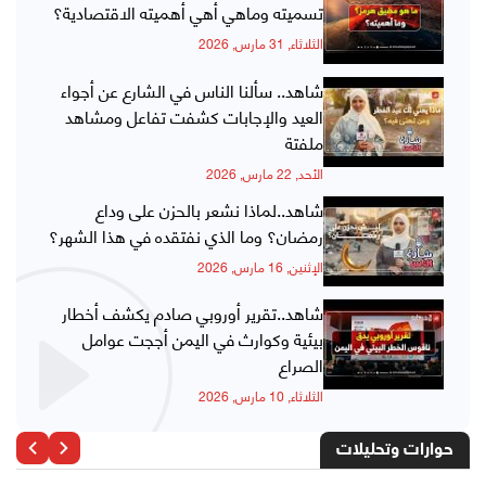
تسميته وماهي أهي أهميته الاقتصادية؟
الثلاثاء, 31 مارس, 2026
شاهد.. سألنا الناس في الشارع عن أجواء
العيد والإجابات كشفت تفاعل ومشاهد
ملفتة
الأحد, 22 مارس, 2026
شاهد..لماذا نشعر بالحزن على وداع
رمضان؟ وما الذي نفتقده في هذا الشهر؟
الإثنين, 16 مارس, 2026
شاهد..تقرير أوروبي صادم يكشف أخطار
بيئية وكوارث في اليمن أججت عوامل
الصراع
الثلاثاء, 10 مارس, 2026
حوارات وتحليلات