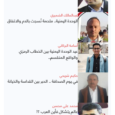
عبدالمالك الشميري
الوحدة اليمنية.. ملحمة نُسجت بالدم والاتفاق
أسامة البركاني
عيد الوحدة اليمنية بين الخطاب الرمزي
والواقع المنقسم..
حكيم شريحي
في يوم الصحافة .. الحبر بين القداسة والخيانة
محمد علي محسن
عالم يتشكل فأين العرب ؟!