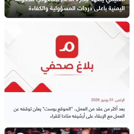
رحلاتها إلى جزيرة سقطرى
مسيرة سياسية ووطنية حافلة
متفاقمة بفعل الحروب والاستبداد
شرطة الممدارة بعد اقتحام القسم
اليمنية بأعلى درجات المسؤولية والكفاءة
الإثنين, 01 يونيو, 2026
بعد أكثر من عقد من العمل.. "الموقع بوست" يعلن توقفه عن
العمل مع الإبقاء على أرشيفه متاحا للقراء