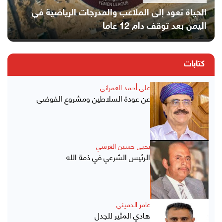
الحياة تعود إلى الملاعب والمدرجات الرياضية في
التمويل والصراع يدفعان الملايين في اليمن نحو الجوع
اليمن بعد توقف دام 12 عاما
الجمعة, 22 مايو, 2026
انفوجرافيك
كتابات
علي أحمد العمراني
عن عودة السلاطين ومشروع الفوضى
يحيى حسين العرشي
الرئيس الشرعي في ذمة الله
عامر الدميني
هادي المثير للجدل