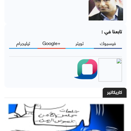
تابعنا في :
فيسبوك
تويتر
+Google
تيليجرام
كاريكاتير