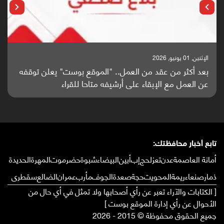
الإثنين, 01 يونيو, 2026
بعد أكثر من عقد من العمل.. "الموقع بوست" يعلن توقفه
عن العمل مع الإبقاء على أرشيفه متاحا للقراء
تابع أخبار محافظتك:
أمانة العاصمة
عدن
تعز
لحج
إب
أبين
البيضاء
شبوة
حضرموت
المهرة
الحديدة
ذمار
صنعاء
ريمة
المحويت
حجة
صعدة
الجوف
مأرب
عمران
الضالع
سقطرى
[ الكتابات والآراء تعبر عن رأي أصحابها ولا تمثل في أي حال من
الأحوال عن رأي إدارة الموقع بوست ]
جميع الحقوق محفوظة © 2015 - 2026