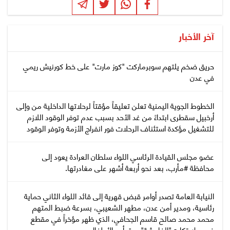
آخر الأخبار
حريق ضخم يلتهم سوبرماركت "كوز مارت" على خط كورنيش ريمي
في عدن
الخطوط الجوية اليمنية تعلن تعليقاً مؤقتاً لرحلاتها الداخلية من وإلى
أرخبيل سقطرى ابتداءً من غد الأحد بسبب عدم توفر الوقود اللازم
للتشغيل مؤكدة استئناف الرحلات فور انفراج الأزمة وتوفر الوقود
عضو مجلس القيادة الرئاسي اللواء سلطان العرادة يعود إلى
محافظة #مأرب، بعد نحو أربعة أشهر على مغادرتها.
النيابة العامة تصدر أوامر قبض قهرية إلى قائد اللواء الثاني حماية
رئاسية، ومدير أمن عدن، مطهر الشعيبي، بسرعة ضبط المتهم
محمد محمد صالح قاسم الجحافي، الذي ظهر مؤخراً في مقطع
فيديو لإرتكابه "الفاحشة" بحق أحد الأطفال.