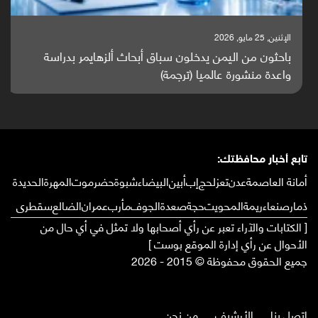
الإثنين, 25 مايو, 2026
باحثون من اليمن يدخلون سباق أبحاث ألزهايمر بدراسة
واعدة منشورة عالميا (ترجمة)
تابع أخبار محافظتك:
أمانة العاصمة
عدن
تعز
لحج
إب
أبين
البيضاء
شبوة
حضرموت
المهرة
الحديدة
ذمار
صنعاء
ريمة
المحويت
حجة
صعدة
الجوف
مأرب
عمران
الضالع
سقطرى
[ الكتابات والآراء تعبر عن رأي أصحابها ولا تمثل في أي حال من
الأحوال عن رأي إدارة الموقع بوست ]
جميع الحقوق محفوظة © 2015 - 2026
إتصل بنا
الأرشيف
من نحن