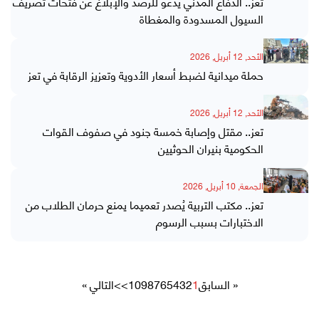
تعز.. الدفاع المدني يدعو للرصد والإبلاغ عن فتحات تصريف
السيول المسدودة والمغطاة
الأحد, 12 أبريل, 2026
حملة ميدانية لضبط أسعار الأدوية وتعزيز الرقابة في تعز
الأحد, 12 أبريل, 2026
تعز.. مقتل وإصابة خمسة جنود في صفوف القوات
الحكومية بنيران الحوثيين
الجمعة, 10 أبريل, 2026
تعز.. مكتب التربية يُصدر تعميما يمنع حرمان الطلاب من
الاختبارات بسبب الرسوم
« السابق
1
2
3
4
5
6
7
8
9
10
>>
التالي »