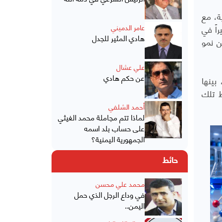
الية، مع
اً في
عامر الدميني
هادي المثير للجدل
 الحد من نمو
علي عشال
عن حكم هادي
بينها
ط تلك
أحمد الشلفي
لماذا تتم مجاملة محمد الغيثي
على حساب بلد اسمه
الجمهورية اليمنية؟
حائط
محمد علي محسن
في وداع الرجل الذي حمل
اليمن..