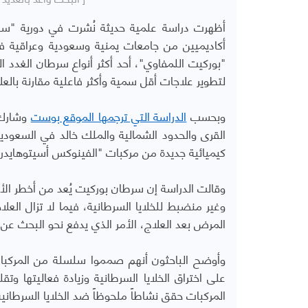
أظهرت دراسة علمية حديثة نُشرت في دورية "ساي
أكاديميين من جامعات يمنية وسعودية وعراقية ف
"بوركيت اللمفاوي"، أحد أكثر أنواع سرطان الغدد ا
لتطوير علاجات أقل سمية وأكثر فاعلية مقارنة بالعلا
وبحسب
الدراسة التي ترجمها الموقع بوست
وشارك 
القرى والحدود الشمالية والملك خالد في السعودي
كيميائية جديدة من مركبات "الفينوكس أسيتوهايدراز
وقالت الدراسة إن سرطان بوركيت يُعد من أخطر الأو
وغير منضبط للخلايا السرطانية، فيما لا تزال العل
المرض بعد العلاج، الأمر الذي يدفع نحو البحث عن بدا
وأوضح الباحثون أنهم صمموا سلسلة من المركبات
على اختراق الخلايا السرطانية وزيادة فعاليتها وتق
المركبات حقق نشاطاً ملحوظاً ضد الخلايا السرطان