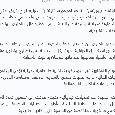
نتفك ريبورتس" التابعة لمجموعة "نيتشر" الدولية نجاح فريق بحث
ي تطوير مركبات كيميائية جديدة أظهرت نتائج واعدة في مكافحة 
للمفاوية عدوانية وسرعة في الانتشار، في خطوة قال الباحثون إنها قد
جات التقليدية.
فيها باحثون من جامعتي حجة والمحويت في اليمن، إلى جانب جامع
ة، وجامعة بابل العراقية، حيث ركزت الدراسة على تصنيع وتطوير م
يد" واختبار فعاليتها ضد خلايا سرطان بوركيت اللمفاوي.
رام اللمفاوية غير الهودجكينية، إذ يرتبط بطفرات جينية تؤدي إلى نمو
اجات الحالية تواجه تحديات تتعلق بالسمية المرتفعة ومقاومة الأدوية 
ئل علاجية أكثر أماناً وفعالية.
 الجديدة عبر تعديلات كيميائية دقيقة هدفت إلى تحسين قدرة الم
ليل تأثيرها على الخلايا السليمة. وأظهرت الاختبارات المخبرية أن عدد
ية مع مستويات منخفضة من السمية على الخلايا الطبيعية.