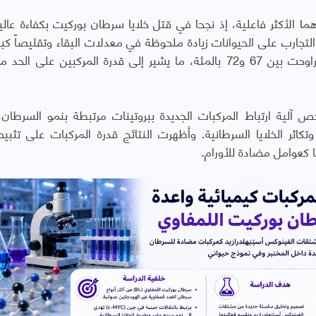
سة، برز المركبان "12d" و"12f" باعتبارهما الأكثر فاعلية، إذ نجحا في قتل خلايا سرطان بوركيت بكفاءة ع
التجارب على الحيوانات زيادة ملحوظة في معدلات البقاء وتقليصاً كبير
تراكم السوائل السرطانية المرتبطة بالورم بنسبة تراوحت بين 67 و72 بالمئة، ما يشير إلى قدرة المركبين على
آلية ارتباط المركبات الجديدة ببروتينات مرتبطة بنمو السرطان، 
كاثر الخلايا السرطانية. وأظهرت النتائج قدرة المركبات على تثبي
ا كعوامل مضادة للأورام.