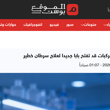
اء
منوعات
صور
فيديو
انفوجرافيك
حوارات وتح
بات قد تفتح بابا جديدا لعلاج سرطان خطير