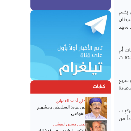
ي يضم
سرطان
 تمهد
ات أم
شتقات
 سريع
وعودة
كتابات
علي أحمد العمراني
عن عودة السلاطين ومشروع
ركبات
الفوضى
اً من
يحيى حسين العرشي
الرئيس الشرعي في ذمة الله