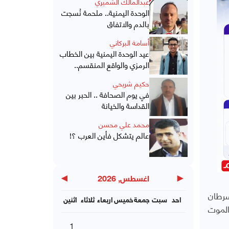
عبدالمالك الشميري
الوحدة اليمنية.. ملحمة نُسجت
بالدم والاتفاق
أسامة البركاني
عيد الوحدة اليمنية بين الخطاب
الرمزي والواقع المنقسم..
حكيم شريحي
في يوم الصحافة .. الحبر بين
القداسة والخيانة
محمد علي محسن
عالم يتشكل فأين العرب ؟!
▶
◀
اغسطس, 2026
سرطان
احد
سبت
جمعة
خميس
اربعاء
ثلاثاء
اثنين
الموت
1