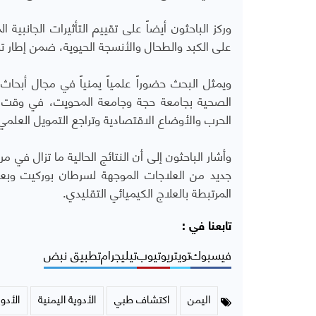
وركز الباحثون أيضاً على تقييم التأثيرات الجانبية ا
على الكبد والطحال والأنسجة الحيوية، ضمن إطار تج
ويمثل البحث حضوراً علمياً يمنياً في مجال أبحا
الصحية بجامعة حجة وجامعة المحويت، في وقت تو
الحرب والأوضاع الاقتصادية وتراجع التمويل العلمي
وأشار الباحثون إلى أن النتائج الحالية ما تزال في م
جديد من العلاجات الموجهة لسرطان بوركيت وبعض
المرتبطة بالعلاج الكيميائي التقليدي.
تابعنا في :
فيسبوك
تويتر
يوتيوب
تيليجرام
تطبيق نبض
اليمن
اكتشاف طبي
الأدوية اليمنية
الأدوي