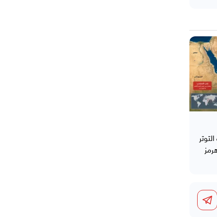
التوتر
رمز