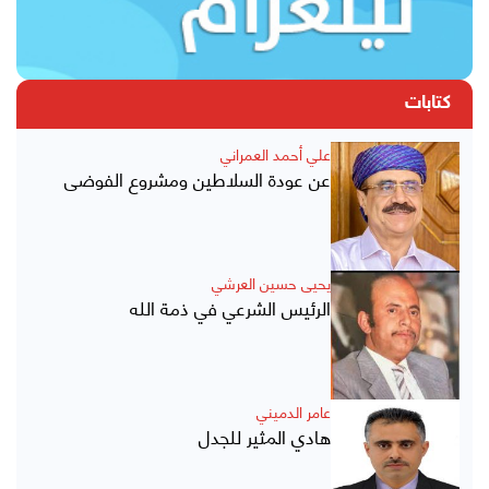
كتابات
علي أحمد العمراني
عن عودة السلاطين ومشروع الفوضى
يحيى حسين العرشي
الرئيس الشرعي في ذمة الله
عامر الدميني
هادي المثير للجدل