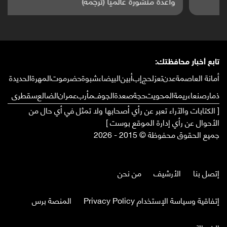
واعدة منشورة عالميا (ترجمة)
تابع أخبار محافظتك:
أمانة العاصمة
عدن
تعز
لحج
إب
أبين
البيضاء
شبوة
حضرموت
المهرة
الحديدة
ذمار
صنعاء
ريمة
المحويت
حجة
صعدة
الجوف
مأرب
عمران
الضالع
سقطرى
[ الكتابات والآراء تعبر عن رأي أصحابها ولا تمثل في أي حال من
الأحوال عن رأي إدارة الموقع بوست ]
جميع الحقوق محفوظة © 2015 - 2026
إتصل بنا
الأرشيف
من نحن
إتفاقية وسياسة الإستخدام Privacy Policy
المنصة برس