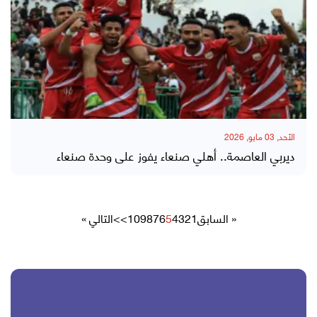
الأحد, 03 مايو, 2026
ديربي العاصمة.. أهلي صنعاء يفوز على وحدة صنعاء
« السابق
1
2
3
4
5
6
7
8
9
10
>>
التالي »